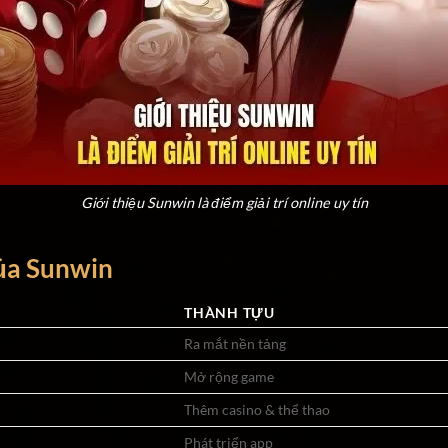
Giới thiệu Sunwin là điểm giải trí online uy tín
của Sunwin
THÀNH TỰU
Ra mắt nền tảng
Mở rộng game
Thêm casino & thể thao
Phát triển app