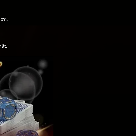
hơn.
hật.