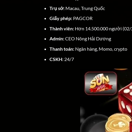
Trụ sở:
Macau, Trung Quốc
Giấy phép:
PAGCOR
Thành viên:
Hơn 14.500.000 người (02/
Admin:
CEO Nông Hải Dương
Thanh toán:
Ngân hàng, Momo, crypto
CSKH:
24/7