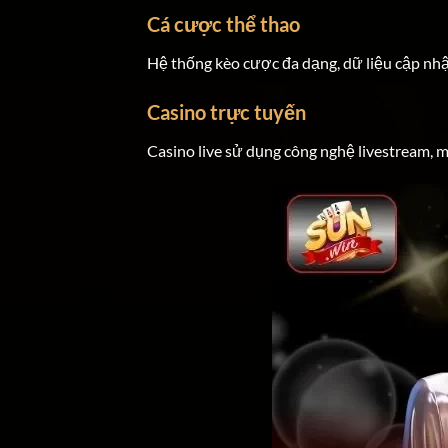
Cá cược thể thao
Hệ thống kèo cược đa dạng, dữ liệu cập nhật
Casino trực tuyến
Casino live sử dụng công nghệ livestream, m