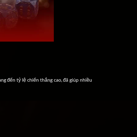
g đến tỷ lệ chiến thắng cao, đã giúp nhiều