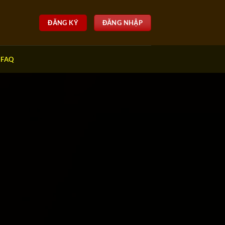
ĐĂNG KÝ
ĐĂNG NHẬP
FAQ