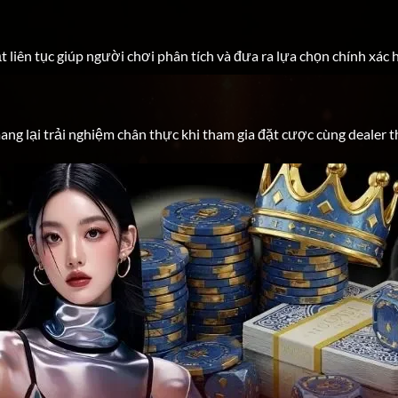
 liên tục giúp người chơi phân tích và đưa ra lựa chọn chính xác 
ang lại trải nghiệm chân thực khi tham gia đặt cược cùng dealer t