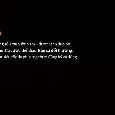
p
g số 1 tại Việt Nam – được lãnh đạo bởi
no
,
Cá cược thể thao
,
Bắn cá đổi thưởng
,
rút siêu tốc đa phương thức, đăng ký và đăng