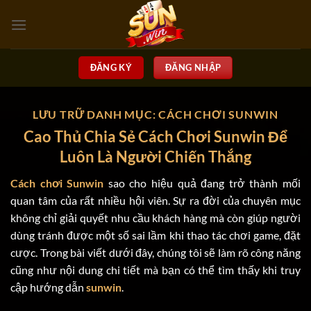
Bỏ
qua
nội
dung
ĐĂNG KÝ
ĐĂNG NHẬP
LƯU TRỮ DANH MỤC:
CÁCH CHƠI SUNWIN
Cao Thủ Chia Sẻ Cách Chơi Sunwin Để
Luôn Là Người Chiến Thắng
Cách chơi Sunwin
sao cho hiệu quả đang trở thành mối
quan tâm của rất nhiều hội viên. Sự ra đời của chuyên mục
không chỉ giải quyết nhu cầu khách hàng mà còn giúp người
dùng tránh được một số sai lầm khi thao tác chơi game, đặt
cược. Trong bài viết dưới đây, chúng tôi sẽ làm rõ công năng
cũng như nội dung chi tiết mà bạn có thể tìm thấy khi truy
cập hướng dẫn
sunwin
.