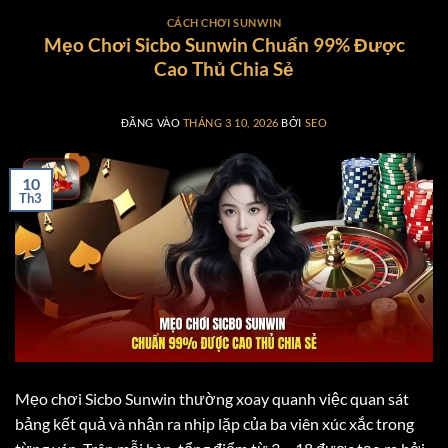
CÁCH CHƠI SUNWIN
Mẹo Chơi Sicbo Sunwin Chuẩn 99% Được
Cao Thủ Chia Sẻ
ĐĂNG VÀO
THÁNG 3 10, 2026
BỞI
SEO
10
Th3
Mẹo chơi Sicbo Sunwin thường xoay quanh việc quan sát
bảng kết quả và nhận ra nhịp lặp của ba viên xúc xắc trong