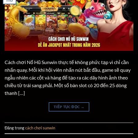
Th3
Cách chơi Nổ Hũ Sunwin thực tế không phức tạp vì chỉ cần
nhấn quay. Mỗi khi hội viên nhấn nút bắt đầu, game sẽ quay
ngẫu nhiên các cột và hàng để tạo ra các dãy hình ảnh theo
chiều từ trái sang phải. Một số bàn slot có 20 đến 25 dòng
thanh […]
TIẾP TỤC ĐỌC
→
Đăng trong
cách chơi sunwin