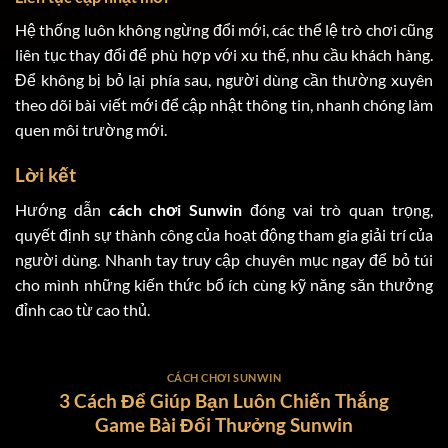
Hệ thống luôn không ngừng đổi mới, các thể lệ trò chơi cũng
liên tục thay đổi để phù hợp với xu thế, nhu cầu khách hàng.
Để không bị bỏ lại phía sau, người dùng cần thường xuyên
theo dõi bài viết mới để cập nhật thông tin, nhanh chóng làm
quen môi trường mới.
Lời kết
Hướng dẫn
cách chơi Sunwin
đóng vai trò quan trọng,
quyết định sự thành công của hoạt động tham gia giải trí của
người dùng. Nhanh tay truy cập chuyên mục ngay để bỏ túi
cho mình những kiến thức bổ ích cùng kỹ năng săn thưởng
đỉnh cao từ cao thủ.
CÁCH CHƠI SUNWIN
3 Cách Để Giúp Bạn Luôn Chiến Thắng
Game Bài Đổi Thưởng Sunwin