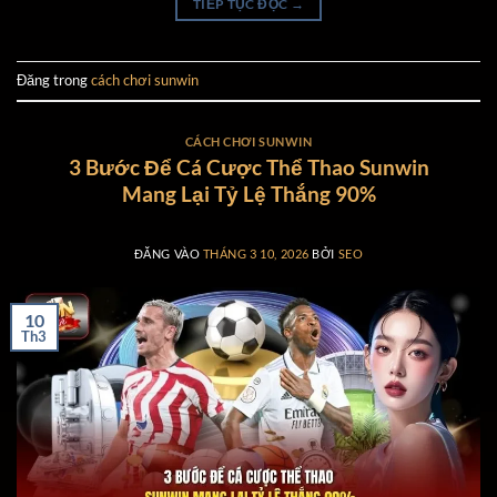
TIẾP TỤC ĐỌC
→
Đăng trong
cách chơi sunwin
CÁCH CHƠI SUNWIN
3 Bước Để Cá Cược Thể Thao Sunwin
Mang Lại Tỷ Lệ Thắng 90%
ĐĂNG VÀO
THÁNG 3 10, 2026
BỞI
SEO
10
Th3