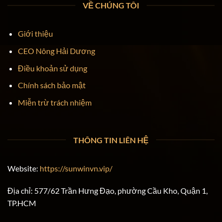
VỀ CHÚNG TÔI
Giới thiệu
CEO Nông Hải Dương
Điều khoản sử dụng
Chính sách bảo mật
Miễn trừ trách nhiệm
THÔNG TIN LIÊN HỆ
Website:
https://sunwinvn.vip/
Địa chỉ: 577/62 Trần Hưng Đạo, phường Cầu Kho, Quận 1,
TP.HCM