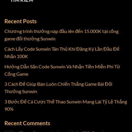
TÌM KIẾM
Recent Posts
Chương trình thưởng nạp đầu lên đến 15.000K tại cổng
game đổi thưởng Sunwin
Cách Lấy Code Sunwin Tân Thủ Khi Đăng Ký Lần Đầu Để
Nhận 100K
Hướng Dẫn Săn Code Sunwin Và Nhận Tiền Miễn Phí Từ
Cổng Game
3 Cách Để Giúp Bạn Luôn Chiến Thắng Game Bài Đổi
Thưởng Sunwin
3 Bước Để Cá Cược Thể Thao Sunwin Mang Lại Tỷ Lệ Thắng
90%
Recent Comments