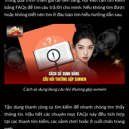
bảng FAQs để tìm câu trả lời cho mình. Nếu không tìm được
hoặc không biết nên tìm ở đâu bạn tìm hiểu hướng dẫn sau.
Cách sử dụng bảng câu hỏi thường gặp sunwin
Tận dụng thanh công cụ tìm kiếm để nhanh chóng tìm thấy
thông tin. Hầu hết các chuyên mục FAQs này đều tích hợp
tại các thanh tìm kiếm, các sảnh chơi hoặc ở cuối chân trang
web.