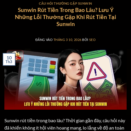
CÂU HỎI THƯỜNG GẶP SUNWIN
Sunwin Rút Tiền Trong Bao Lâu? Lưu Ý
Những Lỗi Thường Gặp Khi Rút Tiền Tại
Sunwin
ĐĂNG VÀO
THÁNG 3 10, 2026
BỞI
SEO
10
Th3
Sunwin rút tiền trong bao lâu? Thời gian gần đây, câu hỏi này
đã khiến không ít hội viên hoang mang, lo lắng về độ an toàn