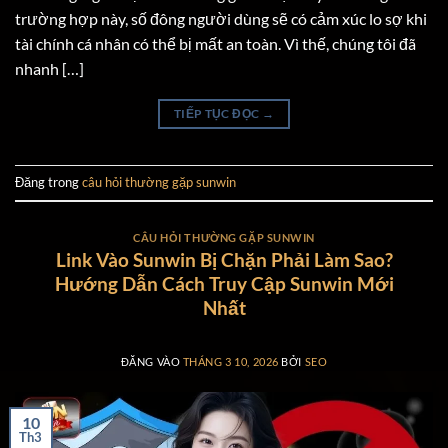
trường hợp này, số đông người dùng sẽ có cảm xúc lo sợ khi
tài chính cá nhân có thể bị mất an toàn. Vì thế, chúng tôi đã
nhanh […]
TIẾP TỤC ĐỌC
→
Đăng trong
câu hỏi thường gặp sunwin
CÂU HỎI THƯỜNG GẶP SUNWIN
Link Vào Sunwin Bị Chặn Phải Làm Sao?
Hướng Dẫn Cách Truy Cập Sunwin Mới
Nhất
ĐĂNG VÀO
THÁNG 3 10, 2026
BỞI
SEO
10
Th3