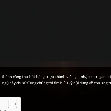
thành công thu hút hàng triệu thành viên gia nhập chơi game 
i ngộ này chưa? Cùng chúng tôi tìm hiểu kỹ nội dung về chương t
.