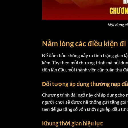
Nội dung cầ
Nằm lòng các điều kiện đi
Để đảm bảo không xảy ra tình trạng gian lậ
kèm. Tùy theo mỗi chương trình mà nội dung
tiền lần đầu, mỗi thành viên cần tuân thủ đ
Đối tượng áp dụng thưởng nạp đầ
Chương trình đãi ngộ này chỉ áp dụng cho n
người chơi sẽ được hệ thống gửi tặng gói 
tiên để gia tăng số vốn khởi nghiệp, đầu tư
Khung thời gian hiệu lực