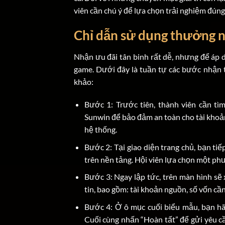
viên cần chú ý để lựa chọn trải nghiệm đún
Chỉ dẫn sử dụng thưởng n
Nhận ưu đãi tân binh rất dễ, nhưng để áp
game. Dưới đây là tuần tự các bước nhận 
khảo:
Bước 1: Trước tiên, thành viên cần tì
Sunwin để bảo đảm an toàn cho tài khoản
hệ thống.
Bước 2: Tại giao diện trang chủ, bạn tiế
trên nền tảng. Hội viên lựa chọn một ph
Bước 3: Ngay lập tức, trên màn hình sẽ
tin, bao gồm: tài khoản nguồn, số vốn cầ
Bước 4: Ở ô mục cuối biểu mẫu, bạn h
Cuối cùng nhấn “Hoàn tất” để gửi yêu cầ