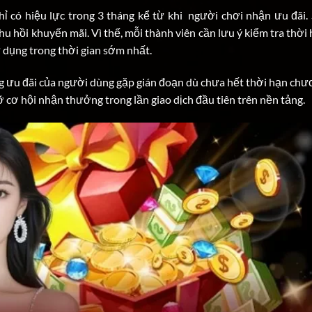
hỉ có hiệu lực trong 3 tháng kể từ khi người chơi nhận ưu đãi.
hu hồi khuyến mãi. Vì thế, mỗi thành viên cần lưu ý kiểm tra thời
 dụng trong thời gian sớm nhất.
ng ưu đãi của người dùng gặp gián đoạn dù chưa hết thời hạn ch
 lỡ cơ hội nhận thưởng trong lần giao dịch đầu tiên trên nền tảng.