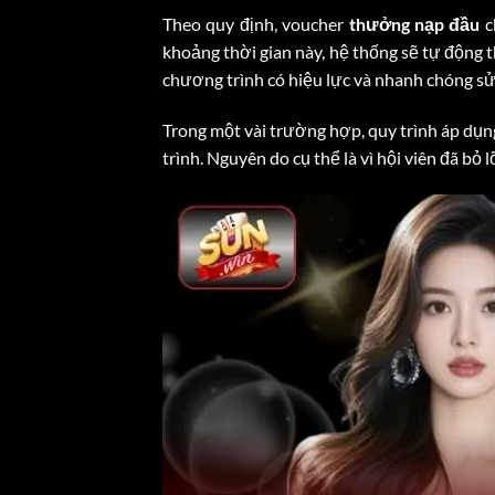
Theo quy định, voucher
thưởng nạp đầu
c
khoảng thời gian này, hệ thống sẽ tự động t
chương trình có hiệu lực và nhanh chóng sử
Trong một vài trường hợp, quy trình áp dụ
trình. Nguyên do cụ thể là vì hội viên đã bỏ