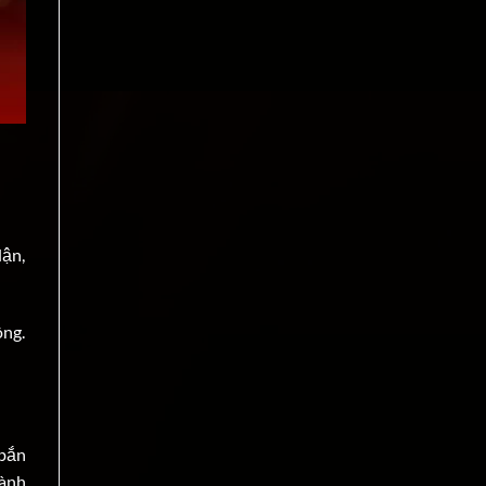
lận,
ông.
 bắn
hành