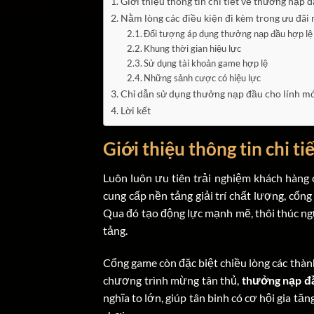
Giới thiệu thông tin chi tiết về thưởng nạp
Nằm lòng các điều kiện đi kèm trong ưu đãi
Đối tượng áp dụng thưởng nạp đầu hợp lệ
Khung thời gian hiệu lực
Sử dụng tài khoản game hợp lệ
Những sảnh cược có hiệu lực
Chỉ dẫn sử dụng thưởng nạp đầu cho lính m
Lời kết
Giới thiệu thông tin chi 
Luôn luôn ưu tiên trải nghiệm khách hàng
cung cấp nền tảng giải trí chất lượng, cổn
Qua đó tạo động lực mạnh mẽ, thôi thúc ngư
tảng.
Cổng game còn đặc biệt chiều lòng các thàn
chương trình mừng tân thủ,
thưởng nạp đ
nghĩa to lớn, giúp tân binh có cơ hội gia tă