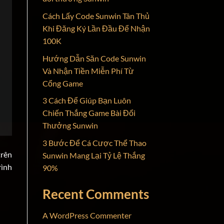
Cách Lấy Code Sunwin Tân Thủ
Khi Đăng Ký Lần Đầu Để Nhận
100K
Hướng Dẫn Săn Code Sunwin
Và Nhận Tiền Miễn Phí Từ
Cổng Game
3 Cách Để Giúp Bạn Luôn
Chiến Thắng Game Bài Đổi
Thưởng Sunwin
3 Bước Để Cá Cược Thể Thao
trên
Sunwin Mang Lại Tỷ Lệ Thắng
rình
90%
Recent Comments
A WordPress Commenter