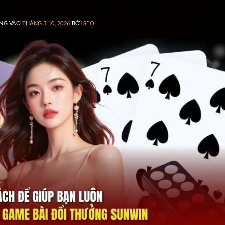
NG VÀO
THÁNG 3 10, 2026
BỞI
SEO