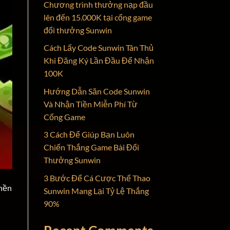
Chương trình thưởng nạp đầu
lên đến 15.000K tại cổng game
đổi thưởng Sunwin
Cách Lấy Code Sunwin Tân Thủ
Khi Đăng Ký Lần Đầu Để Nhận
100K
Hướng Dẫn Săn Code Sunwin
Và Nhận Tiền Miễn Phí Từ
Cổng Game
3 Cách Để Giúp Bạn Luôn
Chiến Thắng Game Bài Đổi
Thưởng Sunwin
3 Bước Để Cá Cược Thể Thao
 nền
Sunwin Mang Lại Tỷ Lệ Thắng
90%