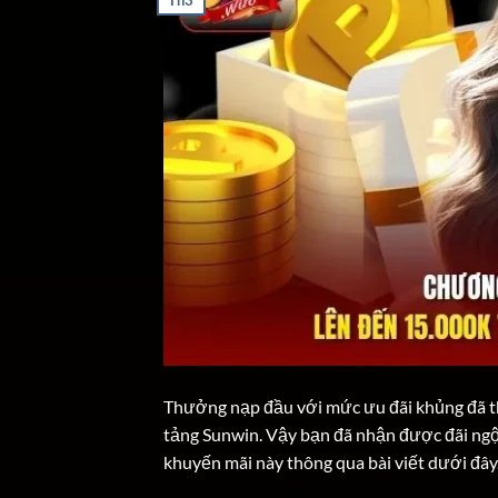
Thưởng nạp đầu với mức ưu đãi khủng đã th
tảng Sunwin. Vậy bạn đã nhận được đãi ngộ
khuyến mãi này thông qua bài viết dưới đây.