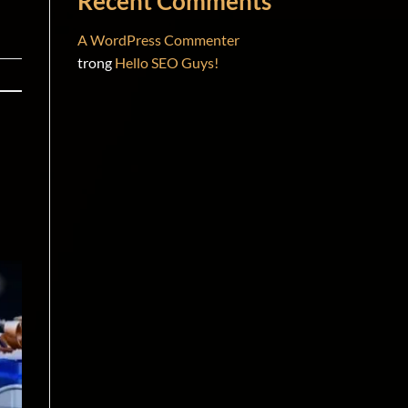
Recent Comments
A WordPress Commenter
trong
Hello SEO Guys!