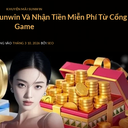
KHUYẾN MÃI SUNWIN
unwin Và Nhận Tiền Miễn Phí Từ Cổng
Game
NG VÀO
THÁNG 3 10, 2026
BỞI
SEO