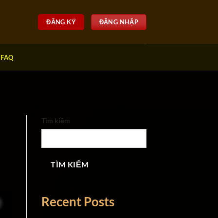
ĐĂNG KÝ
ĐĂNG NHẬP
FAQ
Tìm kiếm
TÌM KIẾM
Recent Posts