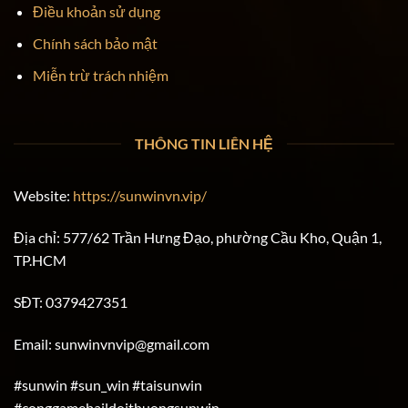
Điều khoản sử dụng
Chính sách bảo mật
Miễn trừ trách nhiệm
THÔNG TIN LIÊN HỆ
Website:
https://sunwinvn.vip/
Địa chỉ: 577/62 Trần Hưng Đạo, phường Cầu Kho, Quận 1,
TP.HCM
SĐT: 0379427351
Email:
sunwinvnvip@gmail.com
#sunwin #sun_win #taisunwin
#conggamebaildoithuongsunwin