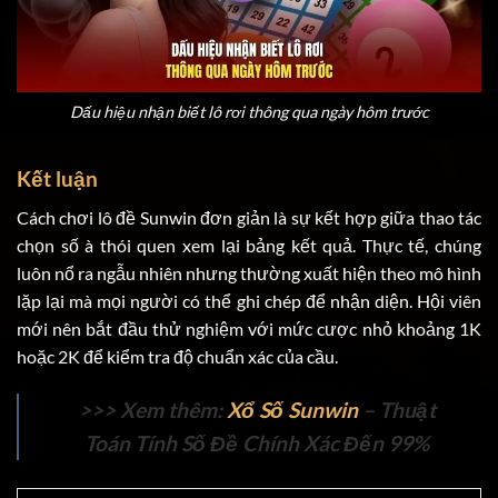
Dấu hiệu nhận biết lô rơi thông qua ngày hôm trước
Kết luận
Cách chơi lô đề Sunwin đơn giản là sự kết hợp giữa thao tác
chọn số à thói quen xem lại bảng kết quả. Thực tế, chúng
luôn nổ ra ngẫu nhiên nhưng thường xuất hiện theo mô hình
lặp lại mà mọi người có thể ghi chép để nhận diện. Hội viên
mới nên bắt đầu thử nghiệm với mức cược nhỏ khoảng 1K
hoặc 2K để kiểm tra độ chuẩn xác của cầu.
>>> Xem thêm:
Xổ Số Sunwin
– Thuật
Toán Tính Số Đề Chính Xác Đến 99%