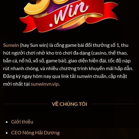
Sunwin
(hay Sun win) là cổng game bài đổi thưởng số 1, thu
hút người chơi nhờ kho trò chơi đa dạng (casino, thể thao,
bắn cá, nổ hũ, xổ số, game bài), giao diện hiện đại, tốc độ nạp
rút nhanh chóng, và nhiều chương trình khuyến mãi hấp dẫn.
Đăng ký ngay hôm nay qua link tải sunwin chuẩn, cập nhật
mới nhất tại
sunwinvn.vip
.
VỀ CHÚNG TÔI
Giới thiệu
CEO Nông Hải Dương