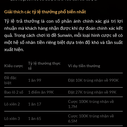
Giải thích các tỷ lệ thưởng phổ biến nhất
Tỷ lệ trả thưởng là con số phản ánh chính xác giá trị lợi
nhuận mà khách hàng nhận được khi dự đoán chính xác kết
quả. Trong cách chơi lô đề Sunwin, mỗi loại hình cược sẽ có
một hệ số nhân tiền riêng biệt dựa trên độ khó và tần suất
xuất hiện.
Tỷ lệ thưởng thực
Kiểu cược
Ví dụ tiền thưởng
tế
Đề đặc
1 ăn 99
Đặt 10K trúng nhận về 990K
biệt
Bao lô 2 số
1 điểm ăn 99K
Đặt 27K trúng nhận về 99K
Cược 100K trúng nhận về
Lô xiên 2
1 ăn 17
1.7M
Cược 100K trúng nhận về
Lô xiên 3
1 ăn 65
6.5M