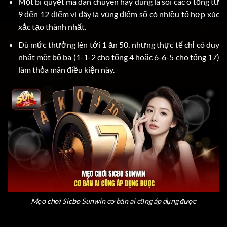
Một bí quyết mà dân chuyên hay dùng là soi các ô tổng từ
9 đến 12 điểm vì đây là vùng điểm số có nhiều tổ hợp xúc
xắc tạo thành nhất.
Dù mức thưởng lên tới 1 ăn 50, nhưng thực tế chỉ có duy
nhất một bộ ba (1-1-2 cho tổng 4 hoặc 6-6-5 cho tổng 17)
làm thỏa mãn điều kiện này.
Mẹo chơi Sicbo Sunwin cơ bản ai cũng áp dụng được