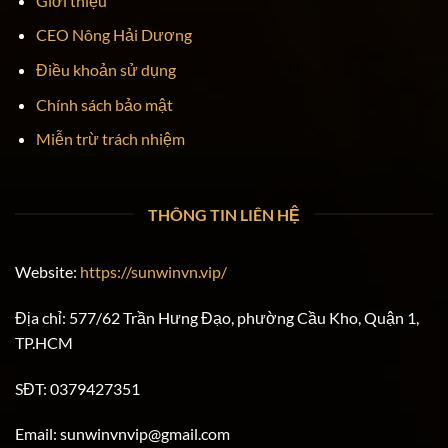
Giới thiệu
CEO Nông Hải Dương
Điều khoản sử dụng
Chính sách bảo mật
Miễn trừ trách nhiệm
THÔNG TIN LIÊN HỆ
Website:
https://sunwinvn.vip/
Địa chỉ: 577/62 Trần Hưng Đạo, phường Cầu Kho, Quận 1,
TP.HCM
SĐT: 0379427351
Email:
sunwinvnvip@gmail.com