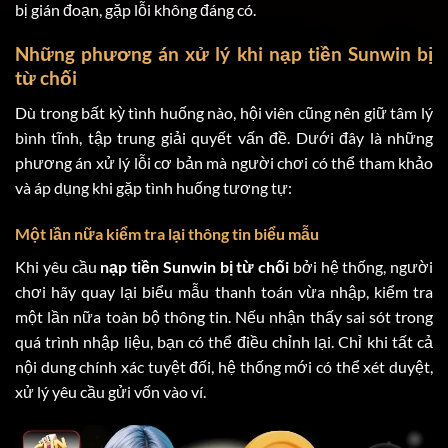
bị gián đoạn, gặp lỗi không đáng có.
Những phương án xử lý khi nạp tiền Sunwin bị
từ chối
Dù trong bất kỳ tình huống nào, hội viên cũng nên giữ tâm lý
bình tĩnh, tập trung giải quyết vấn đề. Dưới đây là những
phương án xử lý lỗi cơ bản mà người chơi có thể tham khảo
và áp dụng khi gặp tình huống tương tự:
Một lần nữa kiểm tra lại thông tin biểu mẫu
Khi yêu cầu
nạp tiền Sunwin bị từ chối
bởi hệ thống, người
chơi hãy quay lại biểu mẫu thanh toán vừa nhập, kiểm tra
một lần nữa toàn bộ thông tin. Nếu nhận thấy sai sót trong
quá trình nhập liệu, bạn có thể điều chỉnh lại. Chỉ khi tất cả
nội dung chính xác tuyệt đối, hệ thống mới có thể xét duyệt,
xử lý yêu cầu gửi vốn vào ví.