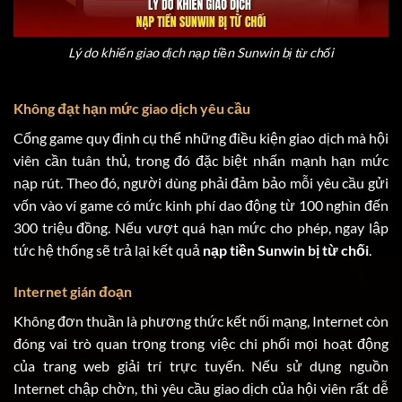
Lý do khiến giao dịch nạp tiền Sunwin bị từ chối
Không đạt hạn mức giao dịch yêu cầu
Cổng game quy định cụ thể những điều kiện giao dịch mà hội
viên cần tuân thủ, trong đó đặc biệt nhấn mạnh hạn mức
nạp rút. Theo đó, người dùng phải đảm bảo mỗi yêu cầu gửi
vốn vào ví game có mức kinh phí dao động từ 100 nghìn đến
300 triệu đồng. Nếu vượt quá hạn mức cho phép, ngay lập
tức hệ thống sẽ trả lại kết quả
nạp tiền Sunwin bị từ chối
.
Internet gián đoạn
Không đơn thuần là phương thức kết nối mạng, Internet còn
đóng vai trò quan trọng trong việc chi phối mọi hoạt động
của trang web giải trí trực tuyến. Nếu sử dụng nguồn
Internet chập chờn, thì yêu cầu giao dịch của hội viên rất dễ