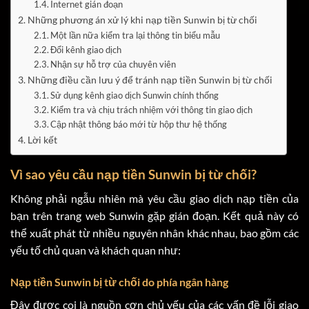
Internet gián đoạn
Những phương án xử lý khi nạp tiền Sunwin bị từ chối
Một lần nữa kiểm tra lại thông tin biểu mẫu
Đổi kênh giao dịch
Nhận sự hỗ trợ của chuyên viên
Những điều cần lưu ý để tránh nạp tiền Sunwin bị từ chối
Sử dụng kênh giao dịch Sunwin chính thống
Kiểm tra và chịu trách nhiệm với thông tin giao dịch
Cập nhật thông báo mới từ hộp thư hệ thống
Lời kết
Vì sao yêu cầu nạp tiền Sunwin bị từ chối?
Không phải ngẫu nhiên mà yêu cầu giao dịch nạp tiền của
bạn trên trang web Sunwin gặp gián đoạn. Kết quả này có
thể xuất phát từ nhiều nguyên nhân khác nhau, bao gồm các
yếu tố chủ quan và khách quan như:
Nạp tiền Sunwin bị từ chối do phía ngân hàng
Đây được coi là nguồn cơn chủ yếu của các vấn đề lỗi giao