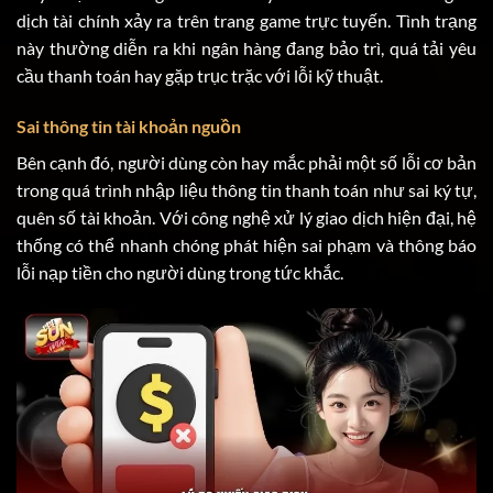
dịch tài chính xảy ra trên trang game trực tuyến. Tình trạng
này thường diễn ra khi ngân hàng đang bảo trì, quá tải yêu
cầu thanh toán hay gặp trục trặc với lỗi kỹ thuật.
Sai thông tin tài khoản nguồn
Bên cạnh đó, người dùng còn hay mắc phải một số lỗi cơ bản
trong quá trình nhập liệu thông tin thanh toán như sai ký tự,
quên số tài khoản. Với công nghệ xử lý giao dịch hiện đại, hệ
thống có thể nhanh chóng phát hiện sai phạm và thông báo
lỗi nạp tiền cho người dùng trong tức khắc.