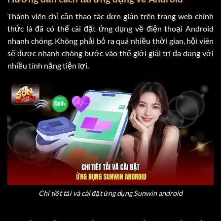
Thành viên chỉ cần thao tác đơn giản trên trang web chính
thức là đã có thể cài đặt ứng dụng về điện thoại Android
nhanh chóng. Không phải bỏ ra quá nhiều thời gian, hội viên
sẽ được nhanh chóng bước vào thế giới giải trí đa dạng với
nhiều tính năng tiện lợi.
Chi tiết tải và cài đặt ứng dụng Sunwin android