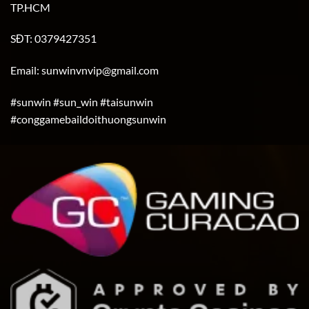
TP.HCM
SĐT: 0379427351
Email:
sunwinvnvip@gmail.com
#sunwin #sun_win #taisunwin
#conggamebaildoithuongsunwin