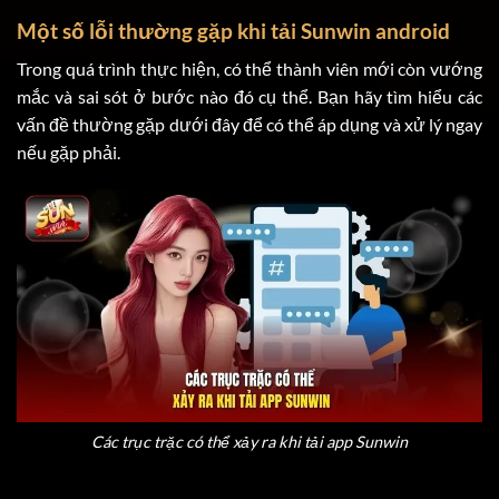
Một số lỗi thường gặp khi tải Sunwin android
Trong quá trình thực hiện, có thể thành viên mới còn vướng
mắc và sai sót ở bước nào đó cụ thể. Bạn hãy tìm hiểu các
vấn đề thường gặp dưới đây để có thể áp dụng và xử lý ngay
nếu gặp phải.
Các trục trặc có thể xảy ra khi tải app Sunwin