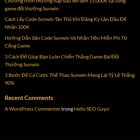
Chương trình thưởng nạp đầu lên đến 15.000K tại cổng
game đổi thưởng Sunwin
Cách Lấy Code Sunwin Tân Thủ Khi Đăng Ký Lần Đầu Để
Nhận 100K
Hướng Dẫn Săn Code Sunwin Và Nhận Tiền Miễn Phí Từ
Cổng Game
3 Cách Để Giúp Bạn Luôn Chiến Thắng Game Bài Đổi
Thưởng Sunwin
3 Bước Để Cá Cược Thể Thao Sunwin Mang Lại Tỷ Lệ Thắng
90%
Recent Comments
A WordPress Commenter
trong
Hello SEO Guys!