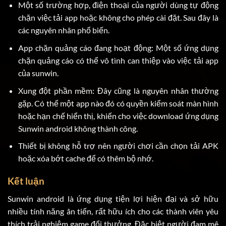
Một số trường hợp, điện thoại của người dùng tự động
chặn việc tải app hoặc không cho phép cài đặt. Sau đây là
các nguyên nhân phổ biến.
App chặn quảng cáo đang hoạt động: Một số ứng dụng
chặn quảng cáo có thể vô tình can thiệp vào việc tải app
của sunwin.
Xung đột phần mềm: Đây cũng là nguyên nhân thường
gặp. Có thể một app nào đó có quyền kiểm soát màn hình
hoặc hạn chế hiển thị, khiến cho việc download ứng dụng
Sunwin android không thành công.
Thiết bị không hỗ trợ nên người chơi cần chọn tải APK
hoặc xóa bớt cache để có thêm bộ nhớ.
Kết luận
Sunwin android là ứng dụng tiện lợi hiện đại và sở hữu
nhiều tính năng ân tiến, rất hữu ích cho các thành viên yêu
thích trải nghiệm game đổi thưởng. Đặc biệt người đam mê