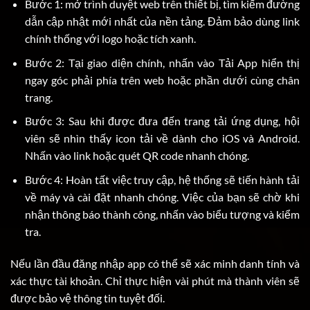
Bước 1: mở trình duyệt web trên thiết bị, tìm kiếm đường
dẫn cập nhật mới nhất của nền tảng. Đảm bảo dùng link
chính thống với logo hoặc tích xanh.
Bước 2: Tại giao diện chính, nhấn vào Tải App hiển thị
ngay góc phải phía trên web hoặc phần dưới cùng chân
trang.
Bước 3: Sau khi được đưa đến trang tải ứng dụng, hội
viên sẽ nhìn thấy icon tải về dành cho iOS và Android.
Nhấn vào link hoặc quét QR code nhanh chóng.
Bước 4: Hoàn tất việc truy cập, hệ thống sẽ tiến hành tải
về máy và cài đặt nhanh chóng. Việc của bạn sẽ chờ khi
nhận thông báo thành công, nhấn vào biểu tượng và kiểm
tra.
Nếu lần đầu đăng nhập app có thể sẽ xác minh danh tính và
xác thực tài khoản. Chỉ thực hiện vài phút mà thành viên sẽ
được bảo vệ thông tin tuyệt đối.