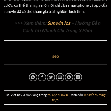
cược, có thể tham gia mọi nơi chỉ cần smartphone và app của
sunwin đã có thể tham gia trải nghiệm kịch tính.
>>> Xem thêm:
Sunwin Ios
– Hướng Dẫn
Cách Tải Nhanh Chỉ Trong 3 Phút
seo
Bài viết này được đăng trong
tải app sunwin
. Đánh dấu
liên kết thường
trực
.