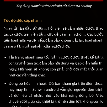
Ứng dụng sunwin trên Android rất được ưa chuộng
Tốc độ siêu cấp nhanh
Ngay từ lần đầu sử dụng, hội viên sẽ cảm nhận được thao
tác cá cược trên nền tảng cực dễ và nhanh chóng. Các bước
tiến hành gọn và dễ hiểu, đảm bảo không giật lag, load nhanh
và nâng tầm trải nghiệm của người chơi.
Tải trang nhanh siêu tốc: Sảnh cược được thiết kế bằng
công nghệ tiên tíc, đảm bảo nội dung và giao diện hiển thị
ngay. Hội viên sẽ không còn phải chờ đợi mất thời gian
như các nền tảng khác.
Đồng bộ hóa linh hoạt: Dù bạn tham gia trên điện thoại
hay máy tính, Sunwin android vẫn giữ nguyên tiến trình
và dữ liệu cá nhân, nhờ vào khả năng đồng bộ. Việc
chuyển đổi giữa các thiết bị trở nên tiện lợi, không còn lo