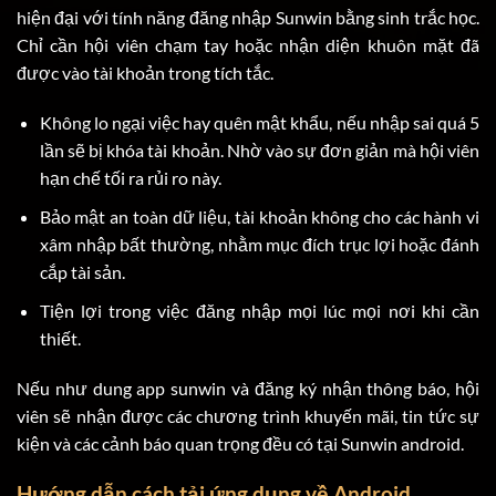
hiện đại với tính năng đăng nhập Sunwin bằng sinh trắc học.
Chỉ cần hội viên chạm tay hoặc nhận diện khuôn mặt đã
được vào tài khoản trong tích tắc.
Không lo ngại việc hay quên mật khẩu, nếu nhập sai quá 5
lần sẽ bị khóa tài khoản. Nhờ vào sự đơn giản mà hội viên
hạn chế tối ra rủi ro này.
Bảo mật an toàn dữ liệu, tài khoản không cho các hành vi
xâm nhập bất thường, nhằm mục đích trục lợi hoặc đánh
cắp tài sản.
Tiện lợi trong việc đăng nhập mọi lúc mọi nơi khi cần
thiết.
Nếu như dung app sunwin và đăng ký nhận thông báo, hội
viên sẽ nhận được các chương trình khuyến mãi, tin tức sự
kiện và các cảnh báo quan trọng đều có tại Sunwin android.
Hướng dẫn cách tải ứng dụng về Android