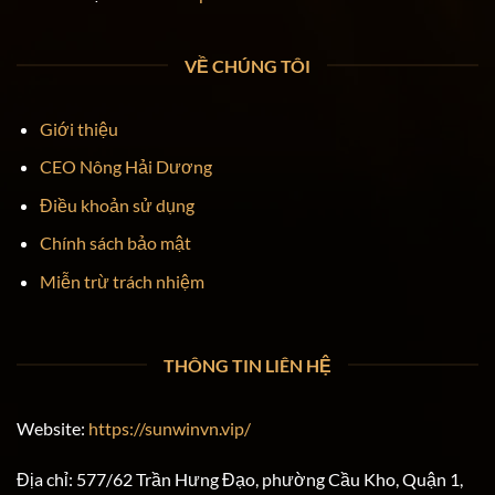
VỀ CHÚNG TÔI
Giới thiệu
CEO Nông Hải Dương
Điều khoản sử dụng
Chính sách bảo mật
Miễn trừ trách nhiệm
THÔNG TIN LIÊN HỆ
Website:
https://sunwinvn.vip/
Địa chỉ: 577/62 Trần Hưng Đạo, phường Cầu Kho, Quận 1,