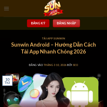
Bỏ
qua
nội
dung
ĐĂNG KÝ
ĐĂNG NHẬP
TẢI APP SUNWIN
Sunwin Android – Hướng Dẫn Cách
Tải App Nhanh Chóng 2026
ĐĂNG VÀO
THÁNG 3 10, 2026
BỞI
SEO
10
Th3