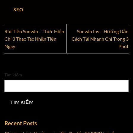
SEO
Rút Tiền Sunwin – Thực Hiện
Sunwin Ios – Hướng Dẫn
Chỉ 3 Thao Tác Nhận Tiền
Cách Tải Nhanh Chỉ Trong 3
Ngay
Phút
Tìm kiếm
TÌM KIẾM
Recent Posts