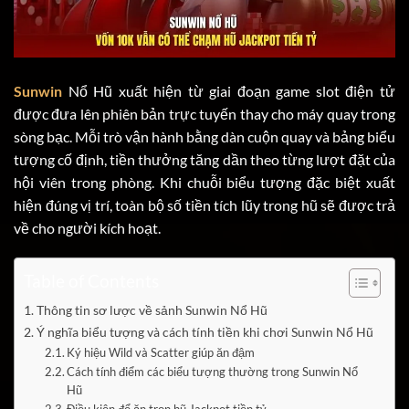
Sunwin
Nổ Hũ xuất hiện từ giai đoạn game slot điện tử
được đưa lên phiên bản trực tuyến thay cho máy quay trong
sòng bạc. Mỗi trò vận hành bằng dàn cuộn quay và bảng biểu
tượng cố định, tiền thưởng tăng dần theo từng lượt đặt của
hội viên trong phòng. Khi chuỗi biểu tượng đặc biệt xuất
hiện đúng vị trí, toàn bộ số tiền tích lũy trong hũ sẽ được trả
về cho người kích hoạt.
Table of Contents
Thông tin sơ lược về sảnh Sunwin Nổ Hũ
Ý nghĩa biểu tượng và cách tính tiền khi chơi Sunwin Nổ Hũ
Ký hiệu Wild và Scatter giúp ăn đậm
Cách tính điểm các biểu tượng thường trong Sunwin Nổ
Hũ