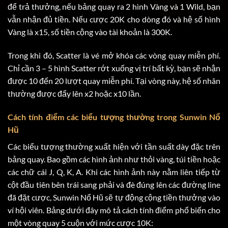
để trả thưởng, nếu bảng quay ra 2 hình Vàng và 1 Wild, bạn
vẫn nhận đủ tiền. Nếu cược 20K cho dòng đó và hệ số hình
Vàng là x15, số tiền cộng vào tài khoản là 300K.
Trong khi đó, Scatter là vé mở khóa các vòng quay miễn phí.
Chỉ cần 3 – 5 hình Scatter rớt xuống vị trí bất kỳ, bạn sẽ nhận
được 10 đến 20 lượt quay miễn phí. Tại vòng này, hệ số nhân
thường được đẩy lên x2 hoặc x10 lần.
Cách tính điểm các biểu tượng thường trong Sunwin Nổ
Hũ
Các biểu tượng thường xuất hiện với tần suất dày đặc trên
bảng quay. Bao gồm các hình ảnh như thỏi vàng, túi tiền hoặc
các chữ cái J, Q, K, A. Khi các hình ảnh này nằm liên tiếp từ
cột đầu tiên bên trái sang phải và đè đúng lên các đường line
đã đặt cược, Sunwin Nổ Hũ sẽ tự động cộng tiền thưởng vào
ví hội viên. Bảng dưới đây mô tả cách tính điểm phổ biến cho
một vòng quay 5 cuộn với mức cược 10K: