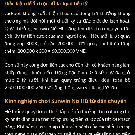
Điều kiện để ăn trọn hũ Jackpot tiền tỷ
Jackpot không xuất hiện theo các dòng trả thưởng thông
thường mà đòi hỏi một chuỗi ký tự đặc biệt để kích hoạt.
Quỹ thưởng Sunwin Nổ Hũ tăng lên dựa trên nguyên tắc
tích lũy từ tiền cược của mọi người chơi. Nếu mỗi lượt quay
đóng góp 300K, chỉ cần 200.000 lượt quay thì hũ đã tăng
thêm: 200.000 x 300 = 60.000.000 VND.
Con số này cộng dồn liên tục cho đến khi có khách hàng làm
khớp đúng chuỗi biểu tượng đặc định. Giả sử quỹ đang ở
mức 2 tỷ rưỡi, khi bạn quay trúng điều kiện, toàn bộ
2.500.000.000 VND sẽ cộng thẳng vào ví của người đó.
Kinh nghiệm chơi Sunwin Nổ Hũ từ dân chuyên
Hệ thống quay được thiết lập để xả thưởng theo những chu
kỳ nhất định dựa trên tổng lượng tiền cược của tất cả khách
hàng. Khi nắm được nhịp điệu vận hành của các biểu tượng
trên bảng quay, hội viên có thể đưa ra quyết định vào tiền