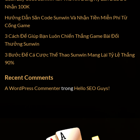
Nhận 100K
Hướng Dẫn Săn Code Sunwin Và Nhận Tiền Miễn Phí Từ
Cổng Game
3 Cách Để Giúp Bạn Luôn Chiến Thắng Game Bài Đổi
Thưởng Sunwin
3 Bước Để Cá Cược Thể Thao Sunwin Mang Lại Tỷ Lệ Thắng
90%
Recent Comments
A WordPress Commenter
trong
Hello SEO Guys!