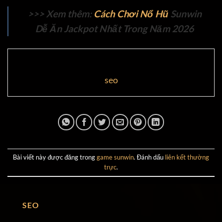
>>> Xem thêm:
Cách Chơi Nổ Hũ
Sunwin
Dễ Ăn Jackpot Nhất Trong Năm 2026
seo
Bài viết này được đăng trong
game sunwin
. Đánh dấu
liên kết thường
trực
.
SEO