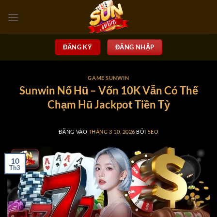
Bỏ
qua
nội
dung
ĐĂNG KÝ
ĐĂNG NHẬP
GAME SUNWIN
Sunwin Nổ Hũ – Vốn 10K Vẫn Có Thể
Chạm Hũ Jackpot Tiền Tỷ
ĐĂNG VÀO
THÁNG 3 10, 2026
BỞI
SEO
10
Th3