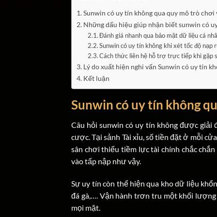
Sunwin có uy tín không qua quy mô trò chơi 
Những dấu hiệu giúp nhận biết sunwin có uy
Đánh giá nhanh qua bảo mật dữ liệu cá nh
Sunwin có uy tín không khi xét tốc độ nạp r
Cách thức liên hệ hỗ trợ trực tiếp khi gặp 
Lý do xuất hiện nghi vấn Sunwin có uy tín k
Kết luận
Sunwin có uy tín không qu
Câu hỏi sunwin có uy tín không được giải đ
cược. Tại sảnh Tài xỉu, số tiền đặt ở mỗi cử
sân chơi thiếu tiềm lực tài chính chắc chắ
vào tấp nập như vậy.
Sự uy tín còn thể hiện qua kho dữ liệu khổng
đá gà,…. Vận hành trơn tru một khối lượng 
mọi mặt.