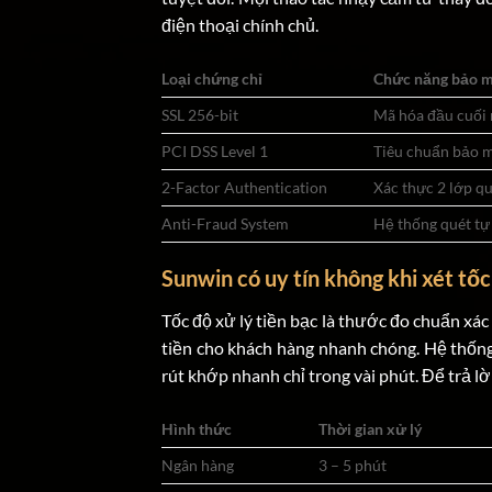
điện thoại chính chủ.
Loại chứng chỉ
Chức năng bảo 
SSL 256-bit
Mã hóa đầu cuối 
PCI DSS Level 1
Tiêu chuẩn bảo m
2-Factor Authentication
Xác thực 2 lớp qu
Anti-Fraud System
Hệ thống quét tự 
Sunwin có uy tín không khi xét tốc
Tốc độ xử lý tiền bạc là thước đo chuẩn xác
tiền cho khách hàng nhanh chóng. Hệ thốn
rút khớp nhanh chỉ trong vài phút. Để trả lờ
Hình thức
Thời gian xử lý
Ngân hàng
3 – 5 phút