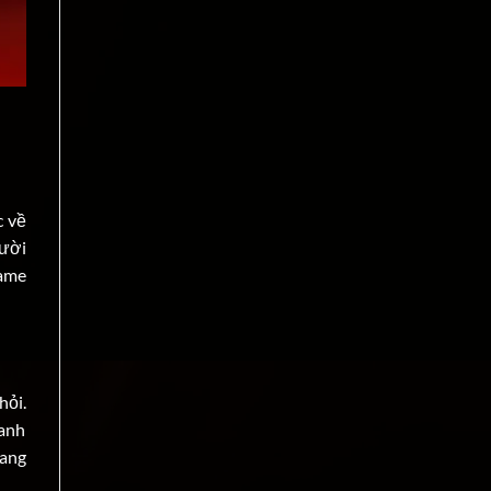
c về
gười
game
hỏi.
ranh
sang