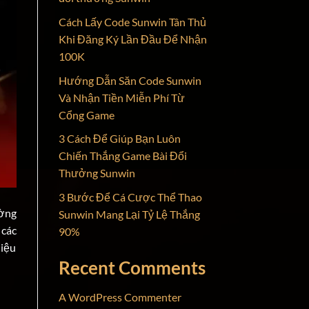
Cách Lấy Code Sunwin Tân Thủ
Khi Đăng Ký Lần Đầu Để Nhận
100K
Hướng Dẫn Săn Code Sunwin
Và Nhận Tiền Miễn Phí Từ
Cổng Game
3 Cách Để Giúp Bạn Luôn
Chiến Thắng Game Bài Đổi
Thưởng Sunwin
3 Bước Để Cá Cược Thể Thao
ường
Sunwin Mang Lại Tỷ Lệ Thắng
 các
90%
hiệu
Recent Comments
A WordPress Commenter