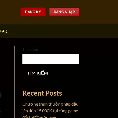
ĐĂNG KÝ
ĐĂNG NHẬP
FAQ
Tìm kiếm
TÌM KIẾM
Recent Posts
Chương trình thưởng nạp đầu
lên đến 15.000K tại cổng game
đổi thưởng Sunwin