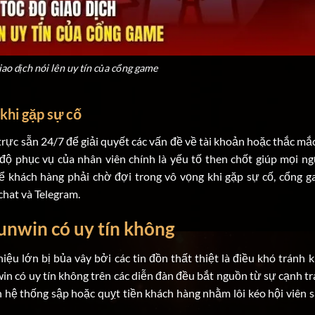
iao dịch nói lên uy tín của cổng game
 khi gặp sự cố
 trực sẵn 24/7 để giải quyết các vấn đề về tài khoản hoặc thắc mắ
i độ phục vụ của nhân viên chính là yếu tố then chốt giúp mọi n
để khách hàng phải chờ đợi trong vô vọng khi gặp sự cố, cổng 
chat và Telegram.
Sunwin có uy tín không
hiệu lớn bị bủa vây bởi các tin đồn thất thiệt là điều khó tránh k
win có uy tín không trên các diễn đàn đều bắt nguồn từ sự cạnh t
 hệ thống sập hoặc quỵt tiền khách hàng nhằm lôi kéo hội viên 