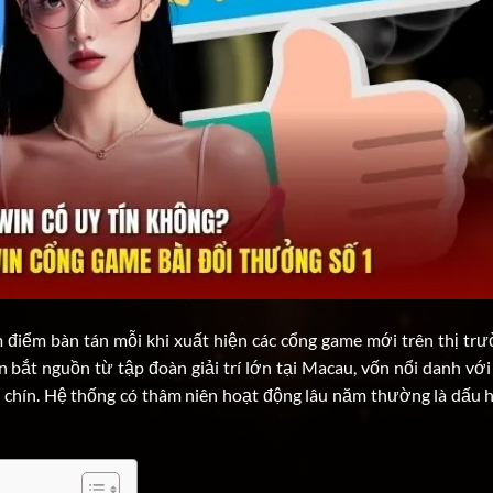
 điểm bàn tán mỗi khi xuất hiện các cổng game mới trên thị tr
 bắt nguồn từ tập đoàn giải trí lớn tại Macau, vốn nổi danh với
h chín. Hệ thống có thâm niên hoạt động lâu năm thường là dấu 