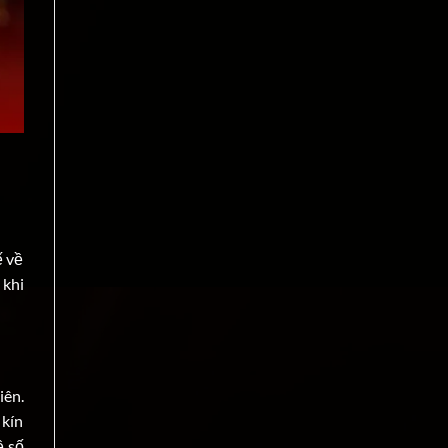
ế về
 khi
iên.
 kín
ề số