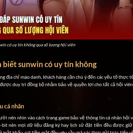
in có uy tín không qua số lượng hội viên
biết sunwin có uy tín không
g địa chỉ mạo danh, khách hàng cần chú ý đến các yếu tố thực t
được duy trì đồng bộ nhằm bảo vệ quyền lợi cho tất cả hội viên
u cá nhân
ười nên nhìn vào cách trang game bảo vệ thông tin cá nhân hội v
bit nên mọi dữ liệu đăng ký hay lịch sử đặt tiền đều được giữ
i mật khẩu, rút tiền mặt đều yêu cầu mã xác thực gửi trực tiếp v