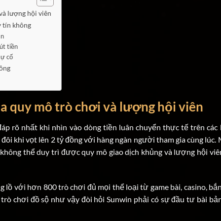
và lượng hội viên
 tín không
ân
út tiền
sự cố
hông
a quy mô trò chơi và lượng hội viên
áp rõ nhất khi nhìn vào dòng tiền luân chuyển thực tế trên các
a đôi khi vọt lên 2 tỷ đồng với hàng ngàn người tham gia cùng lúc.
n không thể duy trì được quy mô giao dịch khủng và lượng hội viê
 lồ với hơn 800 trò chơi đủ mọi thể loại từ game bài, casino, bắn
trò chơi đồ sộ như vậy đòi hỏi Sunwin phải có sự đầu tư bài bả