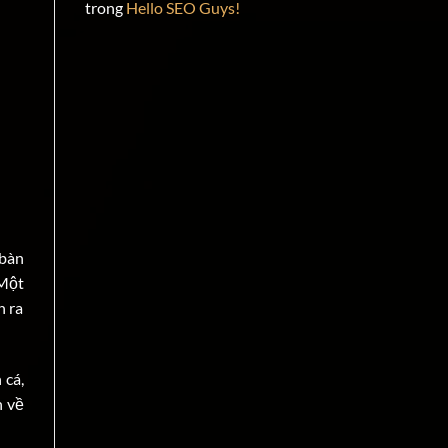
trong
Hello SEO Guys!
 bàn
 Một
n ra
 cá,
n về