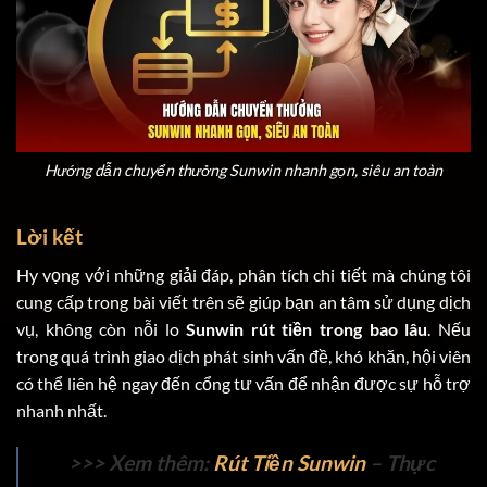
Hướng dẫn chuyển thưởng Sunwin nhanh gọn, siêu an toàn
Lời kết
Hy vọng với những giải đáp, phân tích chi tiết mà chúng tôi
cung cấp trong bài viết trên sẽ giúp bạn an tâm sử dụng dịch
vụ, không còn nỗi lo
Sunwin rút tiền trong bao lâu
. Nếu
trong quá trình giao dịch phát sinh vấn đề, khó khăn, hội viên
có thể liên hệ ngay đến cổng tư vấn để nhận được sự hỗ trợ
nhanh nhất.
>>> Xem thêm:
Rút Tiền Sunwin
– Thực