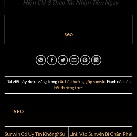
Hiện Chỉ 3 Thao Tác Nhận Tiền Ngay
seo
Bài viết này được đăng trong
câu hỏi thường gặp sunwin
. Đánh dấu
liên
kết thường trực
.
SEO
Sunwin Có Uy Tín Không? Sự
Link Vào Sunwin Bị Chặn Phải