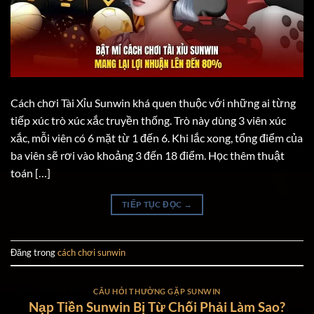
Cách chơi Tài Xỉu Sunwin khá quen thuộc với những ai từng
tiếp xúc trò xúc xắc truyền thống. Trò này dùng 3 viên xúc
xắc, mỗi viên có 6 mặt từ 1 đến 6. Khi lắc xong, tổng điểm của
ba viên sẽ rơi vào khoảng 3 đến 18 điểm. Học thêm thuật
toán […]
TIẾP TỤC ĐỌC
→
Đăng trong
cách chơi sunwin
CÂU HỎI THƯỜNG GẶP SUNWIN
Nạp Tiền Sunwin Bị Từ Chối Phải Làm Sao?