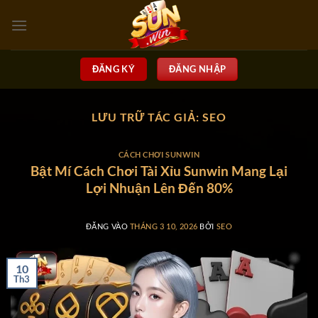
Bỏ
qua
nội
dung
ĐĂNG KÝ
ĐĂNG NHẬP
LƯU TRỮ TÁC GIẢ:
SEO
CÁCH CHƠI SUNWIN
Bật Mí Cách Chơi Tài Xỉu Sunwin Mang Lại
Lợi Nhuận Lên Đến 80%
ĐĂNG VÀO
THÁNG 3 10, 2026
BỞI
SEO
10
Th3