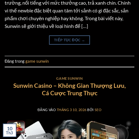
trường, nổi tiếng với mức thưởng cao, trả xanh chín. Chính
vì thế newbie đặc biệt quan tâm tới sảnh có gì đặc sắc, sản
phẩm chơi chuyên nghiệp hay không. Trong bài viết này,
Sunwin sẽ giới thiệu về loại hình để […]
TIẾP TỤC ĐỌC
→
Đăng trong
game sunwin
GAME SUNWIN
Sunwin Casino – Không Gian Thượng Lưu,
Cá Cược Trung Thực
ĐĂNG VÀO
THÁNG 3 10, 2026
BỞI
SEO
10
Th3