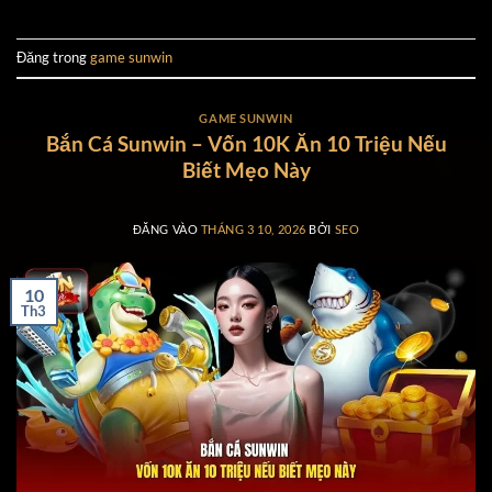
Đăng trong
game sunwin
GAME SUNWIN
Bắn Cá Sunwin – Vốn 10K Ăn 10 Triệu Nếu
Biết Mẹo Này
ĐĂNG VÀO
THÁNG 3 10, 2026
BỞI
SEO
10
Th3