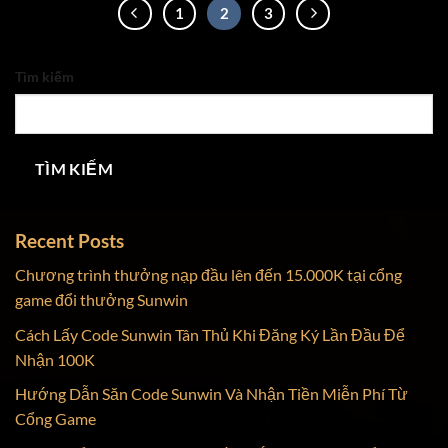
1
2
3
Tìm kiếm
TÌM KIẾM
Recent Posts
Chương trình thưởng nạp đầu lên đến 15.000K tại cổng
game đổi thưởng Sunwin
Cách Lấy Code Sunwin Tân Thủ Khi Đăng Ký Lần Đầu Để
Nhận 100K
Hướng Dẫn Săn Code Sunwin Và Nhận Tiền Miễn Phí Từ
Cổng Game